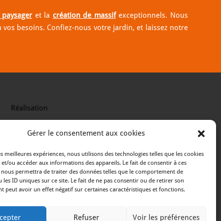
paysager
et la
création de massif
exceptionnels. Nous
vos besoins. Confiez-nous votre jardin, et laissez notre
Réalisation
Gérer le consentement aux cookies
es meilleures expériences, nous utilisons des technologies telles que les cookies
 et/ou accéder aux informations des appareils. Le fait de consentir à ces
 nous permettra de traiter des données telles que le comportement de
 les ID uniques sur ce site. Le fait de ne pas consentir ou de retirer son
peut avoir un effet négatif sur certaines caractéristiques et fonctions.
cepter
Refuser
Voir les préférences
 Gesne
Entretien de jardin à Louverné