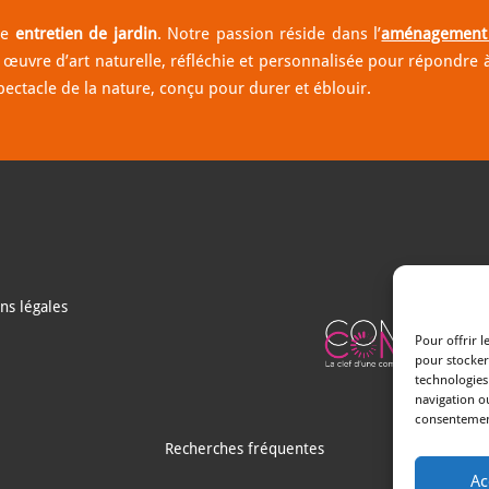
le
entretien de jardin
. Notre passion réside dans l’
aménagement 
uvre d’art naturelle, réfléchie et personnalisée pour répondre à 
pectacle de la nature, conçu pour durer et éblouir.
ns légales
Pour offrir l
pour stocker
technologies
navigation ou
consentement 
Recherches fréquentes
Ac
Argentré
Paysagiste à Laval
Paysagiste à Evron
Paysagiste à