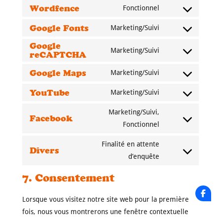
to
Wordfence
Fonctionnel
wistia
Consent
service
to
Google Fonts
Marketing/Suivi
wordpress
Consent
service
Google
to
Marketing/Suivi
wordfence
reCAPTCHA
Consent
service
to
google-
Google Maps
Marketing/Suivi
Consent
service
fonts
to
YouTube
Marketing/Suivi
google-
Consent
service
recaptcha
to
Marketing/Suivi,
google-
Facebook
service
Consent
Fonctionnel
maps
youtube
to
Finalité en attente
service
Divers
Consent
d’enquête
facebook
to
7. Consentement
service
divers
Lorsque vous visitez notre site web pour la première
fois, nous vous montrerons une fenêtre contextuelle